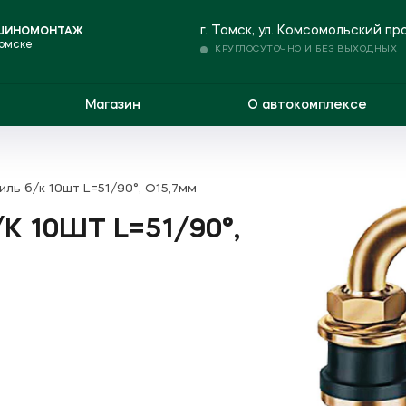
г. Томск, ул. Комсомольский пр
 ШИНОМОНТАЖ
Томске
КРУГЛОСУТОЧНО И БЕЗ ВЫХОДНЫХ
Магазин
О автокомплексе
ль б/к 10шт L=51/90°, O15,7мм
К 10ШТ L=51/90°,