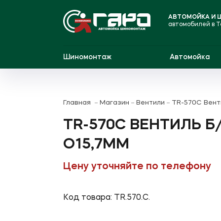
АВТОМОЙКА И
автомобилей в 
Шиномонтаж
Автомойка
Главная
Магазин
Вентили
TR-570C Венти
TR-570C ВЕНТИЛЬ Б/
O15,7ММ
Цену уточняйте по телефону
Код товара: TR.570.C.