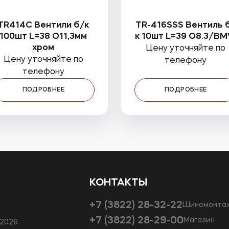
TR414С Вентили б/к
TR-416SSS Вентиль 
100шт L=38 O11,3мм
к 10шт L=39 O8.3/B
хром
Цену уточняйте по
Цену уточняйте по
телефону
телефону
ПОДРОБНЕЕ
ПОДРОБНЕЕ
КОНТАКТЫ
+7 (3822) 28-32-22
Шиномонта
+7 (3822) 28-29-00
Магазин
—2026